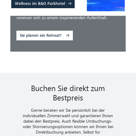
Retreats im B&O Parkhotel ein ganzheitliches Reset für
Wellness im B&O Parkhotel
die Seele – großzügige Räume, unsere einladende
Parklandschaft sowie die Nähe zu unberührter Natur
vereinen sich zu einem inspirierenden Aufenthalt.
Sie planen ein Retreat?
Buchen Sie direkt zum
Bestpreis
Gerne beraten wir Sie persönlich bei der
individuellen Zimmerwahl und garantieren Ihnen
dabei den Bestpreis. Auch flexible Umbuchungs-
oder Stornierungsoptionen können wir Ihnen bei
Direktbuchung anbieten. Selbst für