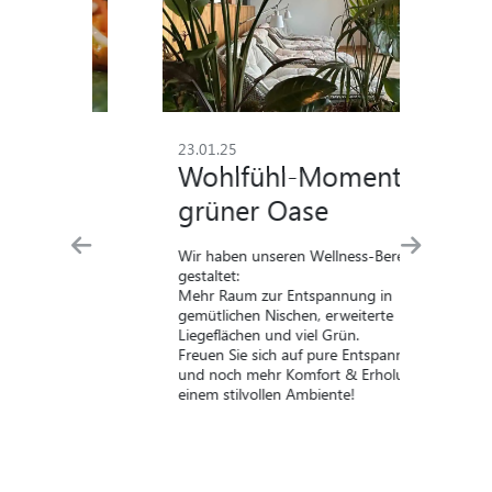
23.01.25
28
Wohlfühl-Momente in
F
grüner Oase
P
Wir haben unseren Wellness-Bereich neu
Mon
gestaltet:
Uh
Mehr Raum zur Entspannung in
Fei
gemütlichen Nischen, erweiterte
kön
 –
Liegeflächen und viel Grün.
vie
Freuen Sie sich auf pure Entspannung
las
und noch mehr Komfort & Erholung in
einem stilvollen Ambiente!