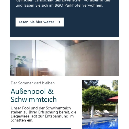
und lassen Sie sich im B&O Parkhotel verwöhnen.
Lesen Sie hier weiter
Der Sommer darf bleiben
Außenpool &
Schwimmteich
Detox für die Seele
Unser Pool und der Schwimmteich
stehen zu Ihrer Erfrischung bereit, die
Liegewiese lädt zur Entspannung im
Im herrlichen Mangfalltal lässt sich eines besonders gut:
Schatten ein.
entspannen! Mit Blick auf das Alpenpanorama sind