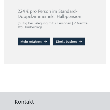
224 € pro Person im Standard-
22
Doppelzimmer inkl. Halbpension
Do
e
(gültig bei Belegung mit 2 Personen | 2 Nächte
(gü
zzgl. Kurbeitrag)
zzg
Mehr erfahren
Direkt buchen
M
Kontakt