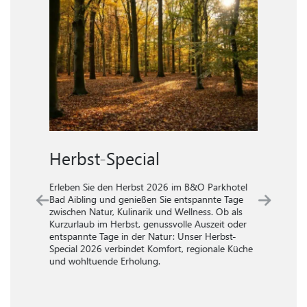
Herbst-Special
W
Erleben Sie den Herbst 2026 im B&O Parkhotel
Ver
Bad Aibling und genießen Sie entspannte Tage
Aib
che
zwischen Natur, Kulinarik und Wellness. Ob als
zwi
Kurzurlaub im Herbst, genussvolle Auszeit oder
ent
.
entspannte Tage in der Natur: Unser Herbst-
ode
Special 2026 verbindet Komfort, regionale Küche
Win
und wohltuende Erholung.
reg
inm