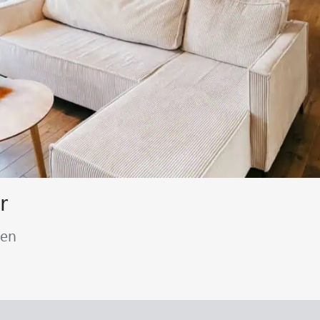
r
nen